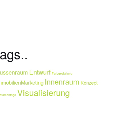
tags..
Entwurf
ussenraum
Farbgestaltung
Innenraum
mmobilienMarketing
Konzept
Visualisierung
otomontage