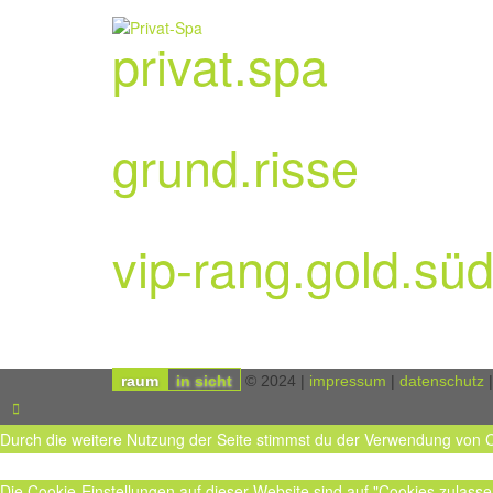
privat.spa
grund.risse
vip-rang.gold.sü
raum
in sicht
© 2024 |
impressum
|
datenschutz
|
Durch die weitere Nutzung der Seite stimmst du der Verwendung von 
Die Cookie-Einstellungen auf dieser Website sind auf "Cookies zulass