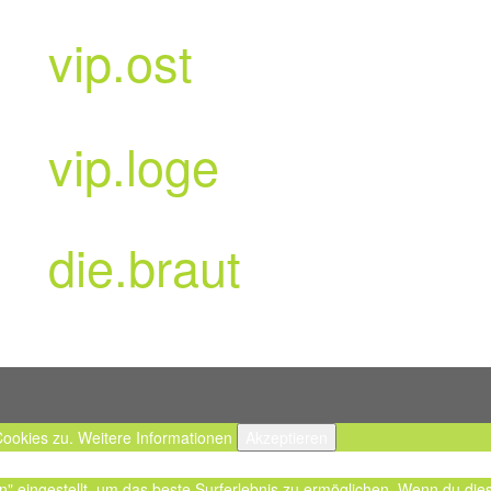
vip.ost
vip.loge
d
die.braut
Cookies zu.
Weitere Informationen
Akzeptieren
en" eingestellt, um das beste Surferlebnis zu ermöglichen. Wenn du d