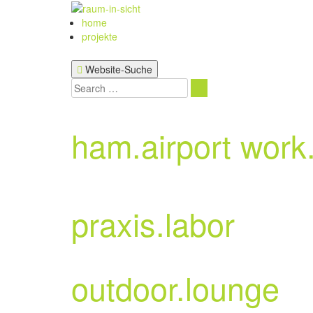
Zum
Inhalt
home
springen
projekte
Website-Suche
Search
Search
for:
ham.airport work
praxis.labor
outdoor.lounge