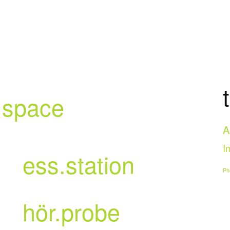
.space
A
I
ess.station
Ph
hör.probe